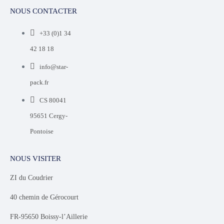
NOUS CONTACTER
+33 (0)1 34
42 18 18
info@star-
pack.fr
CS 80041
95651 Cergy-
Pontoise
NOUS VISITER
ZI du Coudrier
40 chemin de Gérocourt
FR-95650 Boissy-l’Aillerie