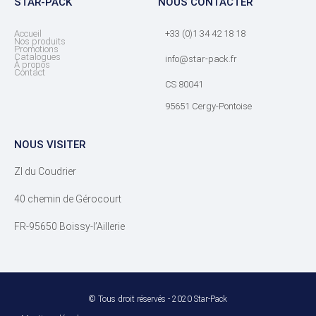
STAR-PACK
NOUS CONTACTER
Accueil
+33 (0)1 34 42 18 18
Nos produits
Promotions
Catalogues
info@star-pack.fr
À propos
Contact
CS 80041
95651 Cergy-Pontoise
NOUS VISITER
ZI du Coudrier
40 chemin de Gérocourt
FR-95650 Boissy-l’Aillerie
© Tous droit réservés - 2020 Star-Pack