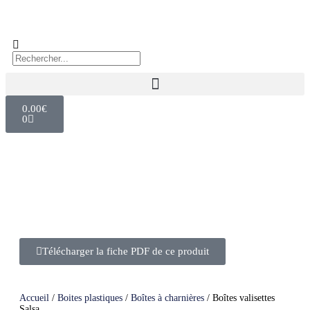
0.00
€
0
Télécharger la fiche PDF de ce produit
Accueil
/
Boites plastiques
/
Boîtes à charnières
/ Boîtes valisettes
Salsa