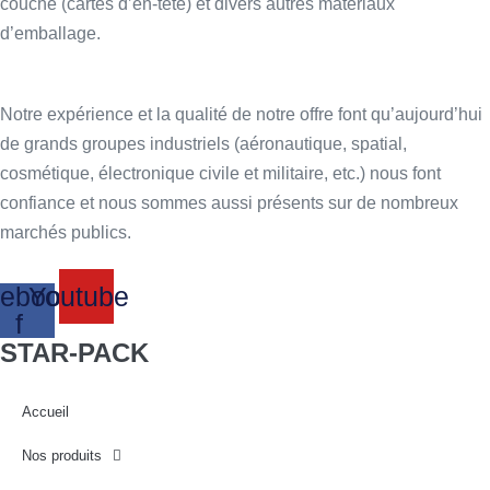
couché (cartes d’en-tête) et divers autres matériaux
d’emballage.
Notre expérience et la qualité de notre offre font qu’aujourd’hui
de grands groupes industriels (aéronautique, spatial,
cosmétique, électronique civile et militaire, etc.) nous font
confiance et nous sommes aussi présents sur de nombreux
marchés publics.
ebook-
Youtube
f
STAR-PACK
Accueil
Nos produits