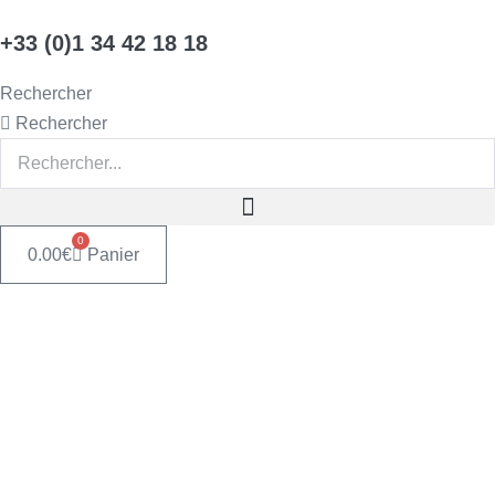
Aller
+33 (0)1 34 42 18 18
au
contenu
Rechercher
Rechercher
0
0.00
€
Panier