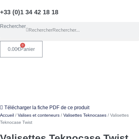
Aller
+33 (0)1 34 42 18 18
au
contenu
Rechercher
Rechercher
0
0.00
€
Panier
Télécharger la fiche PDF de ce produit
Accueil
/
Valises et conteneurs
/
Valisettes Teknocases
/ Valisettes
Teknocase Twist
Valisettes Teknocase Twist