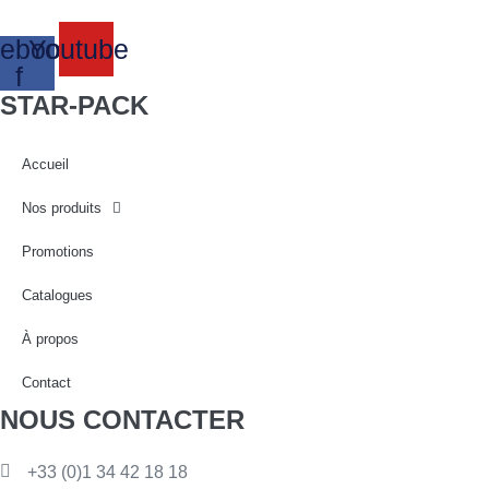
ebook-
Youtube
f
STAR-PACK
Accueil
Nos produits
Promotions
Catalogues
À propos
Contact
NOUS CONTACTER
+33 (0)1 34 42 18 18