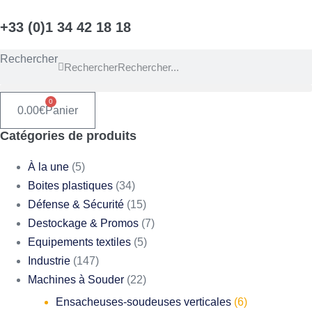
Aller
+33 (0)1 34 42 18 18
au
contenu
Rechercher
Rechercher
0
0.00
€
Panier
Catégories de produits
À la une
(5)
Boites plastiques
(34)
Défense & Sécurité
(15)
Destockage & Promos
(7)
Equipements textiles
(5)
Industrie
(147)
Machines à Souder
(22)
Ensacheuses-soudeuses verticales
(6)